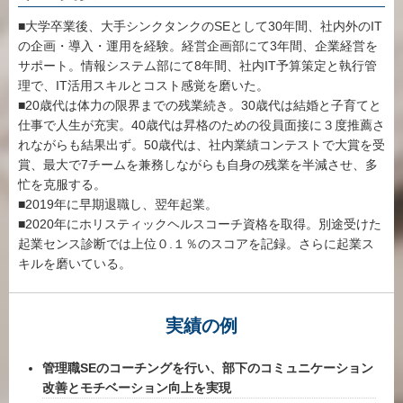
■大学卒業後、大手シンクタンクのSEとして30年間、社内外のIT
の企画・導入・運用を経験。経営企画部にて3年間、企業経営を
サポート。情報システム部にて8年間、社内IT予算策定と執行管
理で、IT活用スキルとコスト感覚を磨いた。
■20歳代は体力の限界までの残業続き。30歳代は結婚と子育てと
仕事で人生が充実。40歳代は昇格のための役員面接に３度推薦さ
れながらも結果出ず。50歳代は、社内業績コンテストで大賞を受
賞、最大で7チームを兼務しながらも自身の残業を半減させ、多
忙を克服する。
■2019年に早期退職し、翌年起業。
■2020年にホリスティックヘルスコーチ資格を取得。別途受けた
起業センス診断では上位０.１％のスコアを記録。さらに起業ス
キルを磨いている。
実績の例
管理職SEのコーチングを行い、部下のコミュニケーション
改善とモチベーション向上を実現